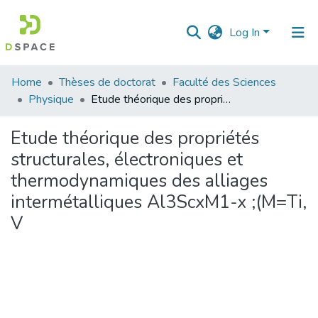
Log In
Communities
Home
Thèses de doctorat
Faculté des Sciences
&
Physique
Etude théorique des propriétés structurales, électroniques et thermodynamiques des alliages intermétalliques Al3ScxM1-x ;(M=Ti, V
Collections
Etude théorique des propriétés
All of DSpace
structurales, électroniques et
thermodynamiques des alliages
Statistics
intermétalliques Al3ScxM1-x ;(M=Ti,
V