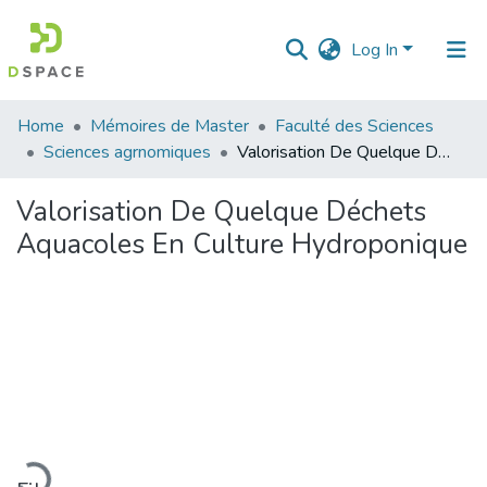
Log In
Communities
Home
Mémoires de Master
Faculté des Sciences
&
Sciences agrnomiques
Valorisation De Quelque Déchets Aquacoles En Culture Hydroponique
Collections
Valorisation De Quelque Déchets
All of DSpace
Aquacoles En Culture Hydroponique
Statistics
Loading...