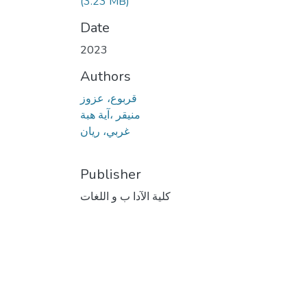
(3.23 MB)
Date
2023
Authors
قربوع، عزوز
منيقر ،آية هبة
غربي، ريان
Publisher
كلية الآدا ب و اللغات