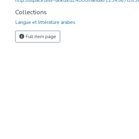
http://dspace.univ-skikda.dz:4000/handle/123456789/
Collections
Langue et littérature arabes
Full item page