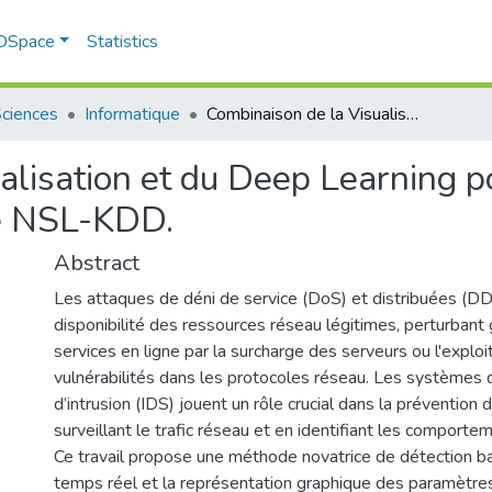
 DSpace
Statistics
Sciences
Informatique
Combinaison de la Visualisation et du Deep Learning pour la Détection d'Intrusions sur la Base NSL-KDD.
alisation et du Deep Learning p
se NSL-KDD.
Abstract
Les attaques de déni de service (DoS) et distribuées (DDo
disponibilité des ressources réseau légitimes, perturbant
services en ligne par la surcharge des serveurs ou l'exploi
vulnérabilités dans les protocoles réseau. Les systèmes 
d’intrusion (IDS) jouent un rôle crucial dans la prévention
surveillant le trafic réseau et en identifiant les comporte
Ce travail propose une méthode novatrice de détection ba
temps réel et la représentation graphique des paramètres 