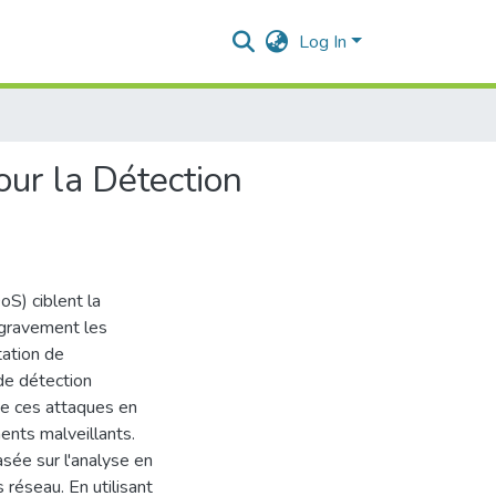
Log In
our la Détection
S) ciblent la
 gravement les
tation de
de détection
 de ces attaques en
ments malveillants.
sée sur l'analyse en
réseau. En utilisant