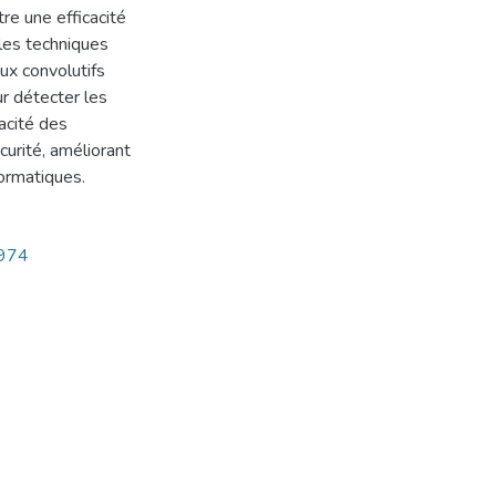
e une efficacité
les techniques
ux convolutifs
ur détecter les
acité des
urité, améliorant
formatiques.
2974