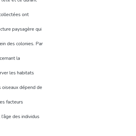
 l’été et ce durant
ollectées ont
ucture paysagère qui
sein des colonies. Par
cernant la
rver les habitats
es oiseaux dépend de
les facteurs
l’âge des individus