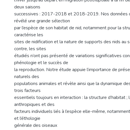
l’hiver jusqu’au départ en migration postnuptiale à la fin de
deux saisons
successives : 2017-2018 et 2018-2019. Nos données c
révélé une grande sélection
par l’espèce de son habitat de nid, notamment pour la str
caractérise les
sites de nidification et la nature de supports des nids au 
contre, les sites
étudiés n’ont pas présenté de variations significatives con
phénologie et le succès de
la reproduction. Notre étude appuie l’importance de prése
naturels des
populations animales et révèle ainsi que la dynamique d
trois facteurs
essentiels toujours en interaction : la structure d’habitat ; 
anthropiques et des
facteurs individuels liés à l’espèce elle-même, notamment 
et l’éthologie
générale des oiseaux