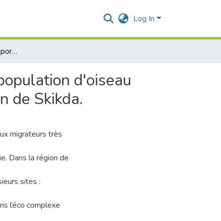
Log In
Variations spatio - temporelles de la dynamique d'une population d'oiseau d'eau : la Cigogne blanche, Ciconia ciconia dans la région de Skikda.
population d'oiseau
on de Skikda.
ux migrateurs très
ie. Dans la région de
eurs sites :
ans l’éco complexe