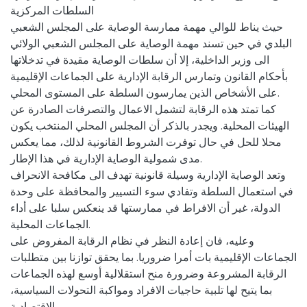
السلطات المركزية
حيث يناط للوالي مهمة ممارسة الوصاية على المجلس الشعبي
البلدي في حين تسند مهمة الوصاية على المجلس الشعبي الولائي
الى وزير الداخلية، إلا أن سلطات الوصاية مقيدة في تدخلاتها
بأحكام القانون وتمارس الرقابة الإدارية على الجماعات الإقليمية
على الأشخاص الذين يمارسون السلطة على المستوى المحلي.
كما تمتد هذه الرقابة لتشمل الاعمال والتصرفات الصادرة عن
الهيئات المحلية. ويجدر بالذكر أن المجلس المحلي المنتخب يكون
محلا للحل في حال توفرت الشروط القانونية لذلك، مما يعكس
مدى شمولية الوصاية الإدارية في هذا الإطار.
وتعد الوصاية الإدارية وسيلة قانونية تهدف الى مكافحة الانحراف
في استعمال السلطة وتفادي سوء التسيير والمحافظة على وحدة
الدولة، غير أن الافراط في ممارستها قد ينعكس سلبا على أداء
الجماعات المحلية.
وعليه، فان إعادة النظر في نظام الرقابة المفروض على
الجماعات الإقليمية بات أمرا ضروريا. بما يحقق توازنا بين متطلبات
الرقابة المشروعة وضرورة منح استقلالية أوسع لهذه الجماعات
بما يتيح لها تلبية حاجيات الافراد ومواكبة التحولات السياسية،
الاقتصادية