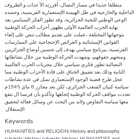
منطلقا جديدا في مسار النضال‪ ،‬أفرزته الأ حداث و‬ ‫الظروف
الداخلية والخارجية في ظل الهيمنة الإستعمارية الفرنسية‪ ،‬وجسده
الوعي الوطني‬ ‫للنخبة الجزائرية‪ ،‬وقد تطور الفكر السياسي بعد
نهاية الحرب العالمية الأولى بظهور أحزاب‬ ‫الحركة الوطنية
بتوجهاتها المختلفة ‪،‬عملت على تقديم مطالب تنص على إلغاء
القوانين‬ ‫الإستثنائية و العرائض الإحتجاجية على الممارسات
الفرنسية‪ ،‬ببرنامج سياسي يهدف إلى‬ ‫تحسين أوضاع الجزائريين
ومنحهم حقوقهم‪ ،‬وشهدت الحركة الوطنية من خلال نشاطاتها‬
‫النضالية تطور فكري سياسي خلال مجريات الحرب العالمية
الثانية وذلك بعد تضييق‬ ‫الخناق على قادة اﻷحزاب الوطنية مما
عجل طرح قضية الوجود الإستعماري تمثل في عدة‬ ‫نشاطات
سياسة كبيان الشعب الجزائري‪ ،‬لكن بعد مجازر ‪ 8‬ماي ‪1945‬م
تعددت مواقف‬ ‫الحركة الوطنية إتجاهها وتأكدو بأن فرنسا ال تنفع
معها سياسة التفاوض ولابد من البحث‬ ‫عن وسائل فعالة لتحقيق
Keywords
HUMANITIES and RELIGION::History and philosophy
subjects::History subjects::History
,
HUMANITIES and