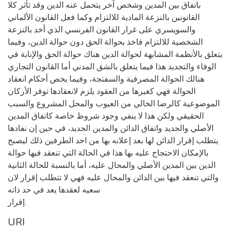
باتفاق بين المدين وشخص آخر يتحمل عنه الدين وقد تأثر كلا
القانونين بالنزعة المادية للالتزام وكما فعل القانون الألماني
والسويسري على غرار القانون الفرنسي الذي أخد بالنزعة
الشخصية للالتزام فاخذ بحوالة الحق دون حوالة الدين، وفيما
يتعلق بالأنظمة المشابهة لحوالة الدين هناك حوالة الحق والإنابة في
الوفاء والتجديد هذا فيما يتعلق بالشق المدني أما القانون التجاري
هنالك الحوالة المصرفية والسفتجة، وفيما يخص أحكام انعقاد
الحوالة فهي كغيرها من العقود يلزم لانعقادها توفر الأركان
الموضوعية كالرضا الخالي من العيوب والمحل المشروع والسبب
الحقيقي ولكن هذا لا ينفي وجود شروط خاصة كاتفاق المدين
الأصلي والجديد واتفاق الدائن والمدين الجديد، في حين إن نفادها
يتطلب إقرار الدائن لها بعد إعلانه بها من احد الطرفين ذلك ليصبح
بالإمكان الاحتجاج عليه بها هذا في الحالة التي تنعقد فيها حوالة
الدين بين المدين الأصلي والمحال عليه، أما بالنسبة للحالة الثانية
والتي تنعقد فيها بين الدائن والمحال عليه فهي لا تتطلب إقرار لان
سعيه لعقدها يعد في حد ذاته
إقرار.
URI