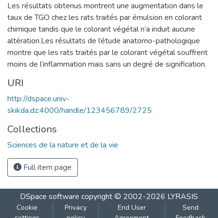
Les résultats obtenus montrent une augmentation dans le
taux de TGO chez les rats traités par émulsion en colorant
chimique tandis que le colorant végétal n’a induit aucune
altération.Les résultats de l’étude anatomo-pathologique
montre que les rats traités par le colorant végétal souffrent
moins de l’inflammation mais sans un degré de signification.
URI
http://dspace.univ-
skikda.dz:4000/handle/123456789/2725
Collections
Sciences de la nature et de la vie
Full item page
DSpace software
copyright © 2002-2026
LYRASIS
Cookie
Privacy
End User
Send
settings
policy
Agreement
Feedback