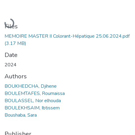
Loading...
Files
MEMOIRE MASTER II Colorant-Hépatique 25.06.2024.pdf
(3.17 MB)
Date
2024
Authors
BOUKHEDCHA, Djihene
BOULEMTAFES, Roumaissa
BOULASSEL, Nor elhouda
BOULEKHSAIM, Ibtissem
Boushaba, Sara
Publisher