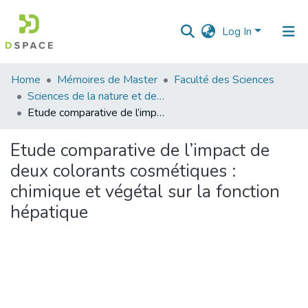
Log In
Communities
Home
Mémoires de Master
Faculté des Sciences
&
Sciences de la nature et de la vie
Collections
Etude comparative de l’impact de deux colorants cosmétiques : chimique et végétal sur la fonction hépatique
All of DSpace
Etude comparative de l’impact de
deux colorants cosmétiques :
Statistics
chimique et végétal sur la fonction
hépatique