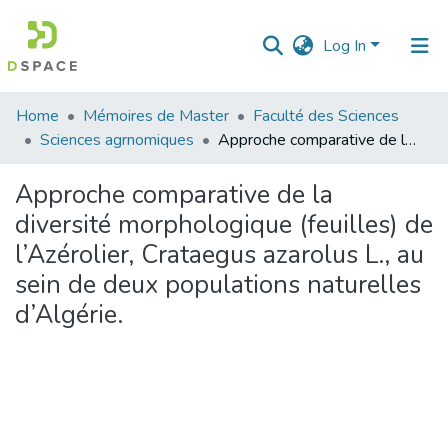
Log In
Communities
Home
Mémoires de Master
Faculté des Sciences
&
Sciences agrnomiques
Approche comparative de la diversité morphologique (feuilles) de l’Azérolier, Crataegus azarolus L., au sein de deux populations naturelles d’Algérie.
Collections
Approche comparative de la
All of DSpace
diversité morphologique (feuilles) de
l’Azérolier, Crataegus azarolus L., au
Statistics
sein de deux populations naturelles
d’Algérie.